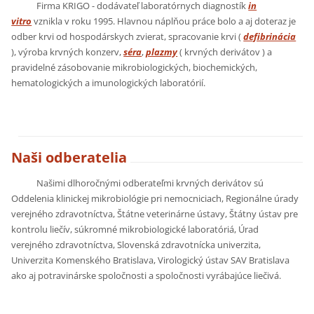
Firma KRIGO - dodávateľ laboratórnych diagnostík
in
vitro
vznikla v roku 1995. Hlavnou náplňou práce bolo a aj doteraz je
odber krvi od hospodárskych zvierat, spracovanie krvi (
defibrinácia
), výroba krvných konzerv,
séra
,
plazmy
( krvných derivátov ) a
pravidelné zásobovanie mikrobiologických, biochemických,
hematologických a imunologických laboratórií.
Naši odberatelia
Našimi dlhoročnými odberateľmi krvných derivátov sú
Oddelenia klinickej mikrobiológie pri nemocniciach, Regionálne úrady
verejného zdravotníctva, Štátne veterinárne ústavy, Štátny ústav pre
kontrolu liečív, súkromné mikrobiologické laboratóriá, Úrad
verejného zdravotníctva, Slovenská zdravotnícka univerzita,
Univerzita Komenského Bratislava, Virologický ústav SAV Bratislava
ako aj potravinárske spoločnosti a spoločnosti vyrábajúce liečivá.